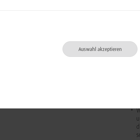
Wort und Schrift sowie ein sicheres
i
vel
Verständnis der englischen
Sprache
Ü
m
u
S
Auswahl akzeptieren
f
W
B
z
A
W
u
d
s