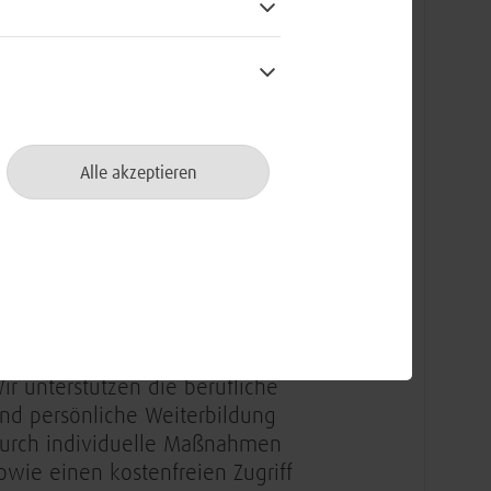
ndividuelle Anpassungen
ber unsere Benefit-App erhält
an ein monatliches Guthaben
nd kann sich zusätzlich
teuervergünstigungen auf Tickets
Alle akzeptieren
ür den ÖPNV sichern
ir ermöglichen Flexibilität, um
eruf und Privatleben in Einklang
u bringen, etwa durch mobiles
rbeiten oder Vertrauensarbeitszeit
ir unterstützen die berufliche
nd persönliche Weiterbildung
urch individuelle Maßnahmen
owie einen kostenfreien Zugriff