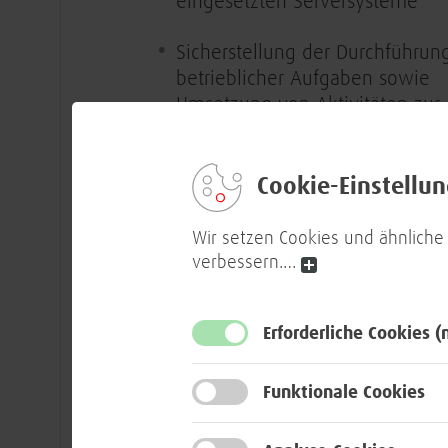
eingesetzten Serversysteme
Sicherstellung der Durchführun
betrieblicher Aufgaben sowie
Umsetzung von Aktivitäten zur
Betriebsstabilisierung und –
optimierung
Cookie-Einstellu
Qualitätsgesicherte Übernahme
von erarbeiteten Lösungen in d
Wir setzen Cookies und ähnliche
Produktion in enger Abstimmu
verbessern.
…
mit den betroffenen Einheiten
Erforderliche Cookies
(
Zusammenarbeit mit Architektu
und Produktverantwortlichen z
Berücksichtigung betrieblicher
Funktionale Cookies
Aspekte