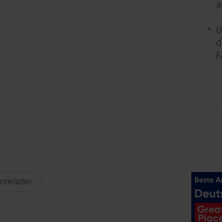
a
U
d
F
unterladen