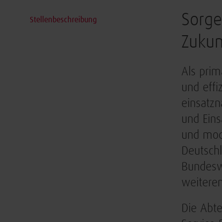
Sorge
Stellenbeschreibung
Zukun
Als prim
und effi
einsatzn
und Eins
und mode
Deutschl
Bundeswe
weiteren
Die Abt