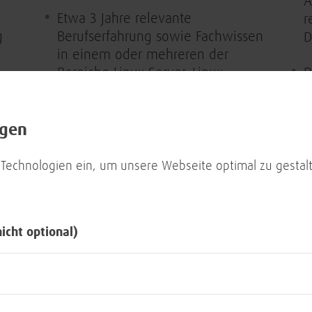
A
Etwa 3 Jahre relevante
r
g
Berufserfahrung sowie Fachwissen
D
in einem oder mehreren der
Bereiche Linux Server, Linux
D
Satellite und/oder DB2
u
m
Idealerweise Kenntnisse im
T
ngen
Umfeld von WebServer,
ie
PostgreSQL, Ansible und/oder
D
 Technologien ein, um unsere Webseite optimal zu gestalt
ng
Kubernetes
5
t
Gute Team- und
a
nicht optional)
r-
Kommunikationsfähigkeiten,
s
ur
Frustrationstoleranz sowie ein
K
analytisches Denkvermögen
W
Fließende Deutschkenntnisse in
B