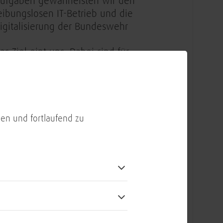
ufgaben gewährleisten wir den
eibungslosen IT-Betrieb und die
igitalisierung der Bundeswehr
as Ziel eint uns. Dabei sind für
ns ein wertschätzender Umgang
iteinander sowie ein großer
eamgeist elementar
ie Vergütung liegt zwischen
en und fortlaufend zu
1.300 € und 75.140 €. Die
atsächliche Höhe wird basierend
uf deinem Verantwortungsbereich
owie Erfahrungen und
ompetenzen festgelegt
ir bieten 30 Tage Jahresurlaub, 1
rauchtumstag plus Optionen auf