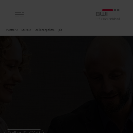
BWI GmbH
Startseite
Karriere
Stellenangebote
Job