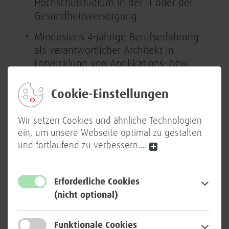
Hochschulstudium in der IT oder der
Gesundheitsversorgung
Mindestens 4-jährige Berufserfahrung
als verantwortlicher Architekt in
Entwicklung von Applikations- bzw.
Applikationsintegrationslösungen
Cookie-Einstellungen
Beherrschung von
Architekturframeworks und -
Wir setzen Cookies und ähnliche Technologien
werkzeugen
ein, um unsere Webseite optimal zu gestalten
und fortlaufend zu verbessern.
Starke Ergebnisorientierung und
…
Entscheidungsfähigkeit, starkes
strategisches Denken
Erforderliche Cookies
Sehr gute Kommunikations- und
(nicht optional)
Teamfähigkeiten und eine
ausgeprägte Kundenorientierung
Funktionale Cookies