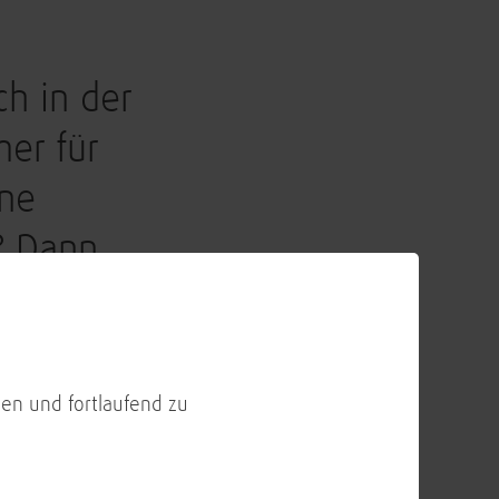
ch in der
er für
ine
? Dann
 in
 dich in einem
en und fortlaufend zu
e bei der