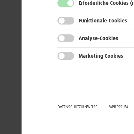
BWI. Bei
Erforderliche Cookies
(
du zahlr
mitzuge
Funktionale Cookies
Deine pe
Analyse-Cookies
Balance 
Marketing Cookies
Deswegen
Fortbild
So bekom
Besuche
der voc
DATENSCHUTZHINWEISE
IMPRESSUM
(MVG Mu