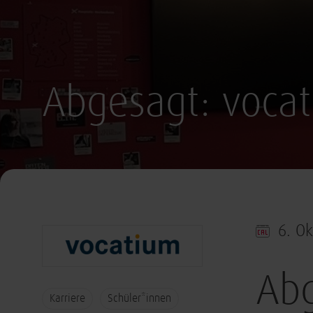
Abgesagt: voca
6. O
Abg
Karriere
Schüler*innen