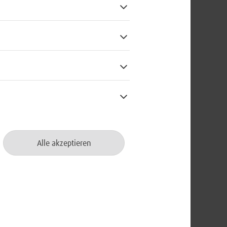
chlands hast
ie die
zen.
teinteilung an.
gewicht.
Alle akzeptieren
:45 Uhr auf