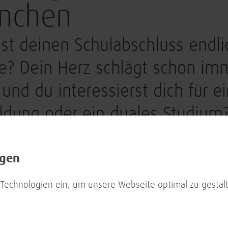
nchen
st deinen Schulabschluss endli
e? Dein Herz schlägt schon imm
T und du interessierst dich für e
ldung oder ein duales Studium
 uns im Frühjahr bei der vocatium
hen.
ngen
unsere Kolleg*innen am Stand und informiere
 Technologien ein, um unsere Webseite optimal zu gestalt
chen Gespräch über die verschiedenen
ungsangebote- und dualen Bachelorstudiengäng