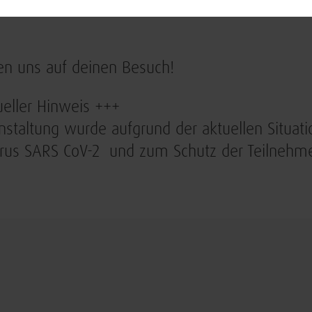
Informationen zur vocatium Bonn/Rhein-Sieg 1
en uns auf deinen Besuch!
eller Hinweis +++
nstaltung wurde aufgrund der aktuellen Situat
irus SARS CoV-2 und zum Schutz der Teilnehme