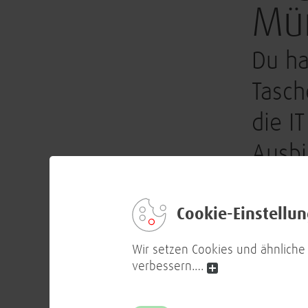
Mü
Du ha
Tasch
die I
Ausbi
triff
Münc
Cookie-Einstellu
Besuche 
Wir setzen Cookies und ähnliche
persönli
verbessern.
…
Ausbild