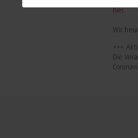
Weitere 
hier
.
Wir freu
+++ Aktu
Die Vera
Coronav