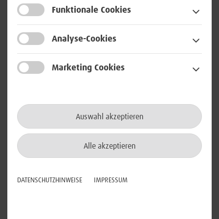
Funktionale Cookies
Bei uns als Digitalisierungspartner der Bundeswehr und
IT-Dienstleister des Bundes findest du vielfältige
Analyse-Cookies
Themengebiete, spannende Projekte für ganz
besondere Kunden und natürlich sichere Arbeitsplätze.
Marketing Cookies
Zudem bieten wir dir unter anderem mobiles
Arbeiten und eine flexible Arbeitszeitgestaltung, damit du
Beruf, Familie und Freizeit in Einklang bringen kannst.
Auswahl akzeptieren
Triff uns am 03. November 2023 auf dem Berufsinfotag
in Meckenheim (Schulcampus Meckenheim, Königsberger
Str.30, 53340 Meckenheim) !
Alle akzeptieren
Weitere Informationen findest du
hier
.
DATENSCHUTZHINWEISE
IMPRESSUM
Wir freuen uns auf den Austausch mit dir!