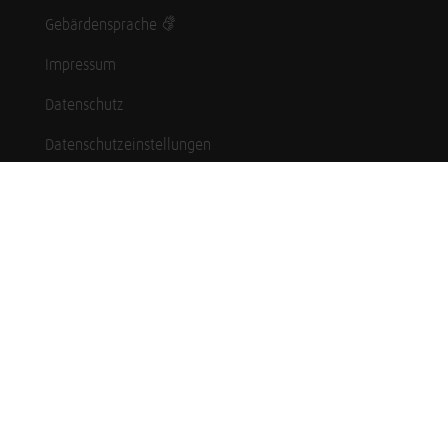
Gebärdensprache
Impressum
Datenschutz
Datenschutzeinstellungen
Hinweisgebersystem
Whistleblowing (English language)
Karriere
Schüler*innen
Studierende
Professionals