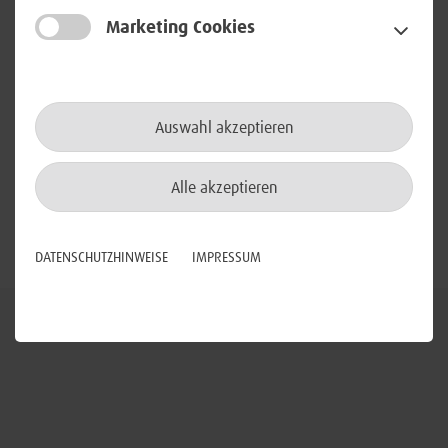
14.00 Uhr und am Samstag, den 29. April 2023 von 10.00
Marketing Cookies
bis 15.00 Uhr an unserem Stand auf der Bildungs- und
Karrieremesse azubi- & studientage in München. Der
Eintritt ist frei.
(MOC München – Lilienthalallee 40 – 80939 München)
Auswahl akzeptieren
Weitere Informationen findest du
hier
.
Alle akzeptieren
Wir freuen uns auf deinen Besuch.
DATENSCHUTZHINWEISE
IMPRESSUM