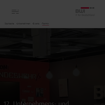
BWI GmbH
Startseite
Unternehmen
Events
Termin
12. Unternehmens- und