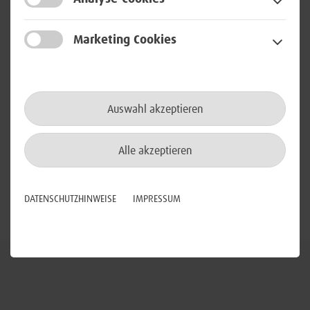
Arbeitszeiten und zahlreiche weitere Benefits.
Marketing Cookies
Du findest uns am 13. Oktober 2022 zwischen 12:00 und
17:00 Uhr auf dem Unternehmens- und Karriereforums in
München.
(Universität der Bundeswehr München – Werner-
Auswahl akzeptieren
Heisenberg-Weg 31 – 85577 Neubiberg)
Alle akzeptieren
Weitere Informationen findest du
hier
.
Wir freuen uns auf deinen Besuch.
DATENSCHUTZHINWEISE
IMPRESSUM