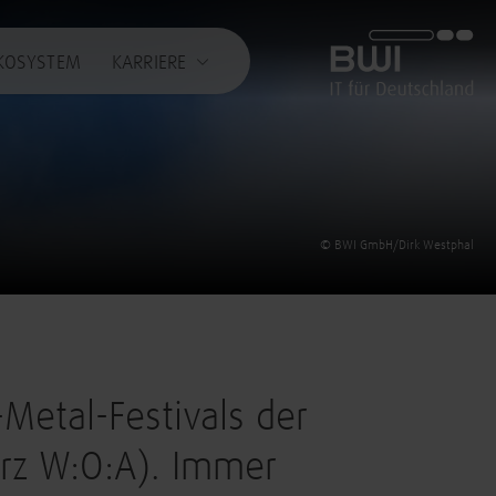
BWI GmbH
KOSYSTEM
KARRIERE
© BWI GmbH/Dirk Westphal
Metal-Festivals der
urz W:O:A). Immer