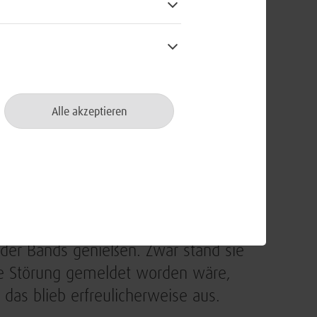
nken drohte als die Schuhe hoch
ivalgelände aufgebaut – als Access
ängen der internen User, wie die im
Alle akzeptieren
de und das Pressezelt. Des
tellt, zu sehen übrigens auf
tharina beim Justieren einer
und die Technik stand, durfte
e der Bands genießen. Zwar stand sie
ine Störung gemeldet worden wäre,
 das blieb erfreulicherweise aus.