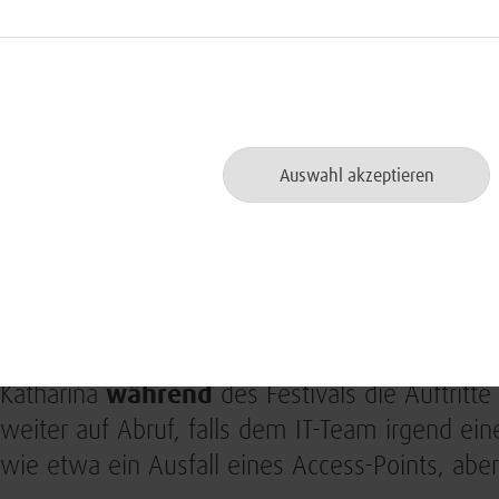
Katharina in ihnen tiefer im Schlamm zu versi
waren!
Allein 20 Geräte hat das IT-Team auf dem Fest
Points, also direkte Schnittstellen zu den Zug
Auswahl akzeptieren
Programm vorgesehen Bands, die Verkaufsstän
weiteren wurden Richtfunkverbindungen herges
unserem Titelbild, das die BWI-Wacktikantin Ka
Richtfunkantenne zeigt.
Nachdem alle Vorbereitungen getroffen waren 
Katharina
während
des Festivals die Auftritt
weiter auf Abruf, falls dem IT-Team irgend e
wie etwa ein Ausfall eines Access-Points, aber