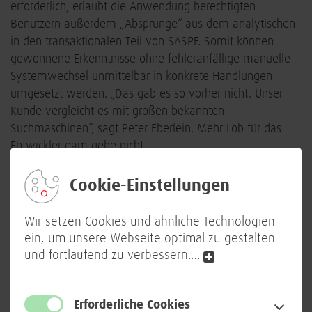
erforderlich, erlaubt die Anwendung berechtigten
Benutzern außerdem „Absprünge“ aus dem analytischen
in den transaktionalen Teil von SASPF. Somit können
gewonnene Erkenntnisse ohne fehleranfällige manuelle
Systemwechsel unmittelbar in konkrete Handlungen
umgesetzt werden. „Das gab es so vorher nicht. Unser
Kunde vergleicht es mit großen bekannten
Suchmaschinen“, sagt Peter Eberlein. Mehr Lob für das
Entwicklerteam gehe nicht.
Bis Herbst 2021 wird die BWI, IT-Systemhaus und
Cookie-Einstellungen
Digitalisierungspartner der Bundeswehr, drei weitere
Anteile entwickeln, zum Beispiel eine Stördatenanalyse.
Wir setzen Cookies und ähnliche Technologien
Sie erlaubt es, auf Basis aktueller und historischer Daten
ein, um unsere Webseite optimal zu gestalten
verschiedene Szenarien wie etwa Materialausfälle oder
und fortlaufend zu verbessern.
…
Wartungen für ein Waffensystem darzustellen. Das
wiederum erleichtert eine Bedarfsanalyse. Darüber
hinaus wird es künftig auch ein Obsoleszenz-
Erforderliche Cookies