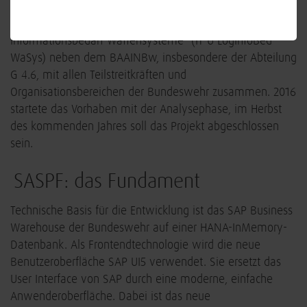
Die BWI arbeitet im Projekt „IT-Unterstützung Logistischer
Informationsbedarf Waffensysteme“ (IT-U LogInfoBed
WaSys) neben dem BAAINBw, insbesondere der Abteilung
G 4.6, mit allen Teilstreitkräften und
Organisationsbereichen der Bundeswehr zusammen. 2016
startete das Vorhaben mit der Analysephase, im Herbst
des kommenden Jahres soll das Projekt abgeschlossen
sein.
SASPF: das Fundament
Technische Basis für die Entwicklung ist das SAP Business
Warehouse der Bundeswehr auf einer HANA-InMemory-
Datenbank. Als Frontendtechnologie wird die neue
Benutzeroberfläche SAP UI5 verwendet. Sie ersetzt das
User Interface von SAP durch eine moderne, einfache
Anwenderoberfläche. Dabei ist das neue