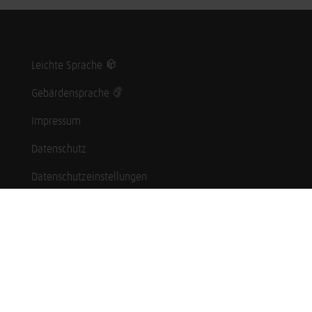
Leichte Sprache
Gebärdensprache
Impressum
Datenschutz
Datenschutzeinstellungen
Hinweisgebersystem
Whistleblowing (English language)
Karriere