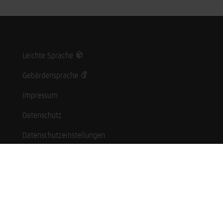
Leichte Sprache
Gebärdensprache
Impressum
Datenschutz
Datenschutzeinstellungen
Hinweisgebersystem
Whistleblowing (English language)
Karriere