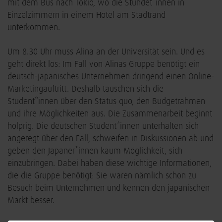
mit dem Bus nach Tokio, wo die Stundet*innen in
Einzelzimmern in einem Hotel am Stadtrand
unterkommen.
Um 8.30 Uhr muss Alina an der Universität sein. Und es
geht direkt los: Im Fall von Alinas Gruppe benötigt ein
deutsch-japanisches Unternehmen dringend einen Online-
Marketingauftritt. Deshalb tauschen sich die
Student*innen über den Status quo, den Budgetrahmen
und ihre Möglichkeiten aus. Die Zusammenarbeit beginnt
holprig. Die deutschen Student*innen unterhalten sich
angeregt über den Fall, schweifen in Diskussionen ab und
geben den Japaner*innen kaum Möglichkeit, sich
einzubringen. Dabei haben diese wichtige Informationen,
die die Gruppe benötigt: Sie waren nämlich schon zu
Besuch beim Unternehmen und kennen den japanischen
Markt besser.