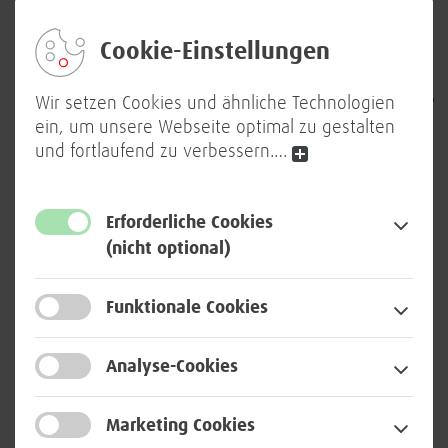
Da saß wirklich der CEO vor uns und hat
Cookie-Einstellungen
uns Fragen gestellt, weil er mit unserer
Unterstützung seinem Unternehmen helfen
Wir setzen Cookies und ähnliche Technologien
ein, um unsere Webseite optimal zu gestalten
will.“
und fortlaufend zu verbessern.
…
Alina Schwiemann, Duale Masterstudentin
Erforderliche Cookies
(nicht optional)
Fremde Kulturen verstehen und
Funktionale Cookies
voneinander lernen
Analyse-Cookies
Erst nach einigen Tagen wird den Deutschen aus Alinas
Arbeitsgruppe bewusst, dass sie die Aufgabe falsch
Marketing Cookies
angegangen sind: „Anfangs haben wir die ganze Zeit