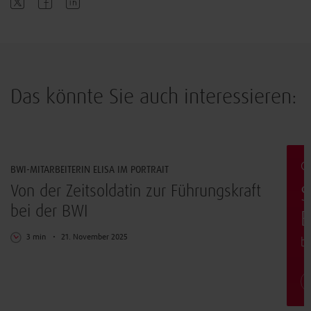
Das könnte Sie auch interessieren:
Arbeiten & Leben
G
BWI-MITARBEITERIN ELISA IM PORTRAIT
s
Von der Zeitsoldatin zur Führungskraft
S
bei der BWI
E
3 min
21. November 2025
b