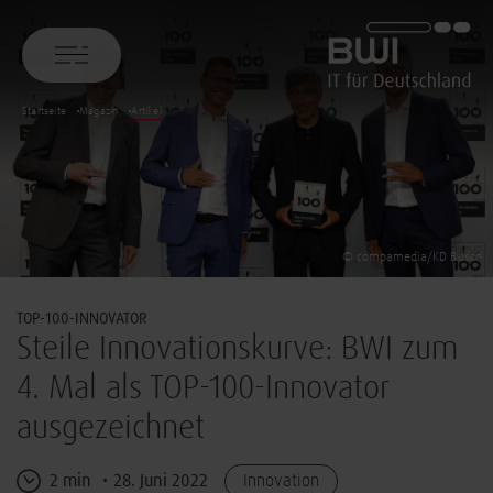
BWI GmbH
Startseite
Magazin
Artikel
© compamedia/KD Busch
TOP-100-INNOVATOR
Steile Innovationskurve: BWI zum
4. Mal als TOP-100-Innovator
ausgezeichnet
2 min
28. Juni 2022
Innovation