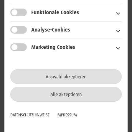
Auszeichnung für innovative Unternehmen im Mittelstand
Funktionale Cookies
und einziger Wettbewerb für Innovationsmanagement.
Die Auszeichnung überreichte der BWI der bekannte
Analyse-Cookies
Wissenschaftsjournalist Ranga Yogeshwar auf dem
Deutschen Mittelstands-Summit in Frankfurt. Er begleitet
Marketing Cookies
die Top-100-Veranstaltung bereits seit mehreren Jahren als
Mentor.
Auswahl akzeptieren
Alle akzeptieren
DATENSCHUTZHINWEISE
IMPRESSUM