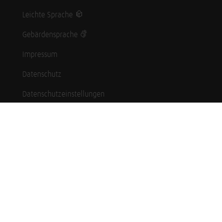
Leichte Sprache
Gebärdensprache
Impressum
Datenschutz
Datenschutzeinstellungen
Hinweisgebersystem
Whistleblowing (English language)
Karriere
Schüler*innen
Studierende