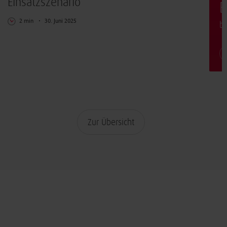
Einsatzszenario
E
2 min
30. Juni 2025
b
Zur Übersicht