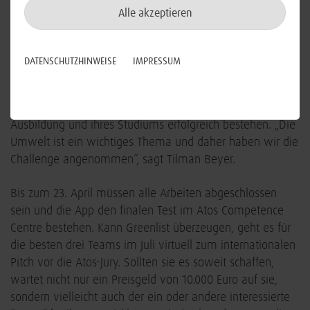
und die bisherige Planung müssen sie in der App
Alle akzeptieren
technisch umsetzen. Außerdem suchen sie für den
anstehenden Pitch noch einen Kooperationspartner unter
den Supermärkten. Für die vier Azubis bedeutet das in
DATENSCHUTZHINWEISE
IMPRESSUM
den kommenden Monaten eine hohe Doppelbelastung.
Denn neben der IT Challenge wollen sie ihre
Abschlussarbeiten und Klausuren im Rahmen ihrer
Ausbildung und ihres Studiums erfolgreich bestehen. „Die
Umwelt ist ein wichtiges Thema und daher haben wir die
Challenge angenommen“, sagt Tilman Beyer.
Bis zum 23. April müssen alle Arbeiten abgeschlossen
sein und die App den finalen Test im Atos Competence
Centre bestehen. Kann Greenlist überzeugen, geht es für
die besten drei Teams im Juli virtuell zum internationalen
Pitch vor die Atos-Jury. Sollten sie es soweit schaffen,
wartet nicht nur ein Preisgeld von 10.000 Euro auf sie,
sondern vielleicht auch der ein oder andere interessierte