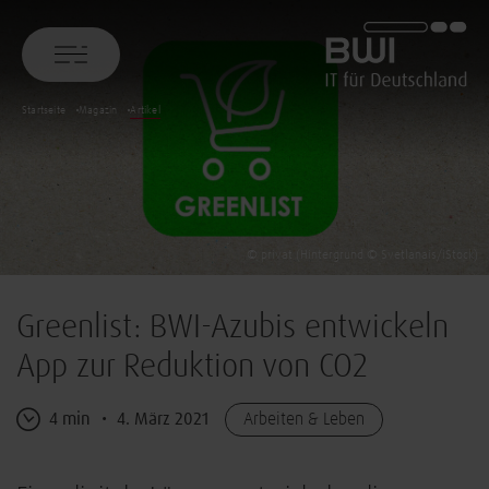
BWI GmbH
Startseite
Magazin
Artikel
© privat (Hintergrund © Svetlanais/iStock)
Greenlist: BWI-Azubis entwickeln
App zur Reduktion von CO2
4 min
4. März 2021
Arbeiten & Leben