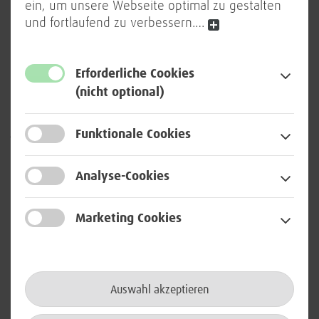
wird.
ein, um unsere Webseite optimal zu gestalten
und fortlaufend zu verbessern.
…
„Wir haben es wie ein Start-up
Erforderliche Cookies
(nicht optional)
aufgezogen.“
Jean-Pierre Hubach, Auszubildender
Funktionale Cookies
Anwendungsentwicklung/Student Wirtschaftsinformatik, BWI
Analyse-Cookies
Marketing Cookies
Finaler Test im Atos Competence
Centre
Auswahl akzeptieren
Für die Vier geht es nun in die heiße Phase: Alle Ideen