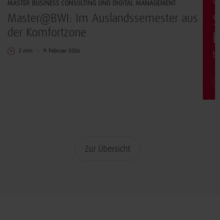
G
MASTER BUSINESS CONSULTING UND DIGITAL MANAGEMENT
t
Master@BWI: Im Auslandssemester aus
S
der Komfortzone
E
2 min
9. Februar 2026
b
Zur Übersicht