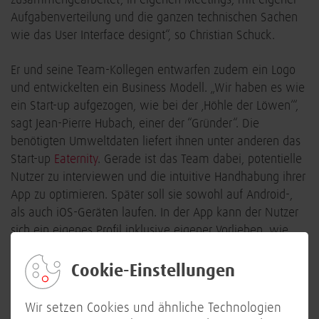
Aufgabenverteilung und die ganzen technischen Sachen
wie das User Interface designt“, so Christian Schuck.
Er und seine Team-Kollegen entwarfen zudem ein Logo
und entwickelten ein Business Modell. „Wir haben es wie
ein Start-up aufgezogen, wie bei der ‚Höhle der Löwen‘“,
sagt Jean-Pierre Hubach, einer der “Gründer“. Die
benötigten Umweltdaten liefert ihnen unter anderen das
Start-up
Eaternity
. Gerade ist das Team dabei, potentielle
Nutzer zu interviewen und die intuitive Handhabung ihrer
App zu optimieren. Später soll sie sowohl auf Android-,
als auch iOS-Geräten laufen. In der App kann der Nutzer
sich ein eigenes Profil inklusive eigener Vorlieben, wie
zum Beispiel veganer Ernährung oder „frei von
Mikroplastik“ anlegen und die eigene Preisbereitschaft für
Cookie-Einstellungen
CO2-ärmere Produkte festlegen. Dabei zeigt die mobile
Applikation auch, wieviel CO2 mit jedem Einkauf reduziert
Wir setzen Cookies und ähnliche Technologien