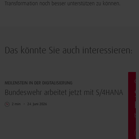
Transformation noch besser unterstützen zu können.
Das könnte Sie auch interessieren:
Digitalisierung
G
MEILENSTEIN IN DER DIGITALISIERUNG
Bundeswehr arbeitet jetzt mit S/4HANA
S
E
2 min
24. Juni 2026
b