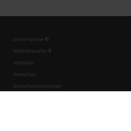
Leichte Sprache
Gebärdensprache
Impressum
Datenschutz
Datenschutzeinstellungen
Hinweisgebersystem
Whistleblowing (English language)