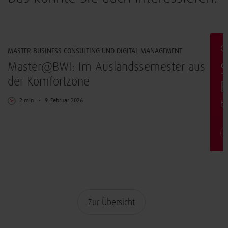
Arbeiten & Leben
G
MASTER BUSINESS CONSULTING UND DIGITAL MANAGEMENT
t
Master@BWI: Im Auslandssemester aus
S
der Komfortzone
E
2 min
9. Februar 2026
b
Zur Übersicht