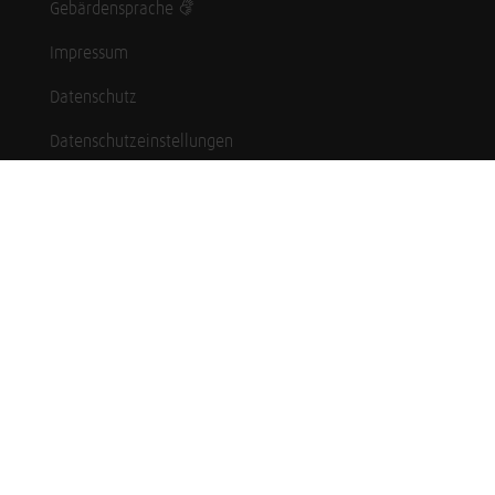
Gebärdensprache
Impressum
Datenschutz
Datenschutzeinstellungen
Hinweisgebersystem
Whistleblowing (English language)
Karriere
Schüler*innen
Studierende
Professionals
Zeitsoldaten