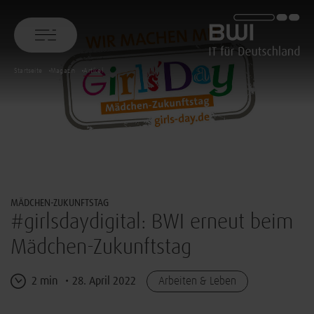
BWI GmbH
Startseite
Magazin
Artikel
© Girls’Day Kompetenzseite
MÄDCHEN-ZUKUNFTSTAG
#girlsdaydigital: BWI erneut beim
Mädchen-Zukunftstag
2 min
28. April 2022
Arbeiten & Leben