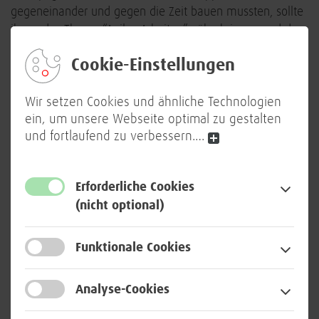
gegeneinander und gegen die Zeit bauen mussten, sollte
ihnen das Thema “Agiles Arbeiten” näherbringen und den
Wettbewerbsgeist wecken. Darüber hinaus erhielten sie
Cookie-Einstellungen
wichtige Tipps zum Datenschutz im Internet,
insbesondere zum Veröffentlichen von Bildern.
Wir setzen Cookies und ähnliche Technologien
ein, um unsere Webseite optimal zu gestalten
und fortlaufend zu verbessern.
…
Erforderliche Cookies
(nicht optional)
Funktionale Cookies
Analyse-Cookies
© BWI GmbH/Daniel Münch (Collage)