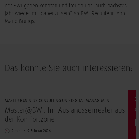
der BWI geben konnten und freuen uns, auch nächstes
Jahr wieder mit dabei zu sein“, so BWI-Recruiterin Ann-
Marie Brungs.
Das könnte Sie auch interessieren:
Arbeiten & Leben
G
MASTER BUSINESS CONSULTING UND DIGITAL MANAGEMENT
t
Master@BWI: Im Auslandssemester aus
S
der Komfortzone
E
2 min
9. Februar 2026
b