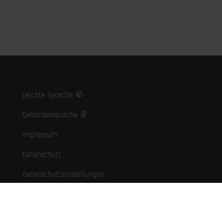
Leichte Sprache
Gebärdensprache
Impressum
Datenschutz
Datenschutzeinstellungen
Hinweisgebersystem
Whistleblowing (English language)