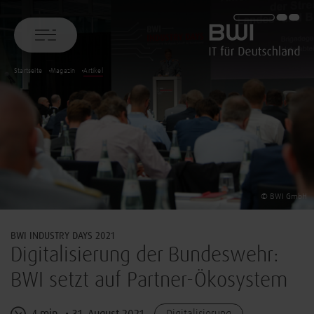
BWI GmbH
Startseite
Magazin
Artikel
© BWI GmbH
BWI INDUSTRY DAYS 2021
Digitalisierung der Bundeswehr:
BWI setzt auf Partner-Ökosystem
4 min
31. August 2021
Digitalisierung