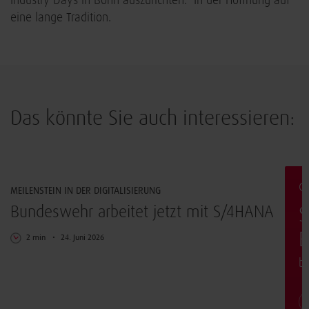
Industry Days in Bonn auszurichten.“ In der Hoffnung auf
eine lange Tradition.
Das könnte Sie auch interessieren:
Digitalisierung
Ges
MEILENSTEIN IN DER DIGITALISIERUNG
Bundeswehr arbeitet jetzt mit S/4HANA
So
Ei
2 min
24. Juni 2026
bun
Kar