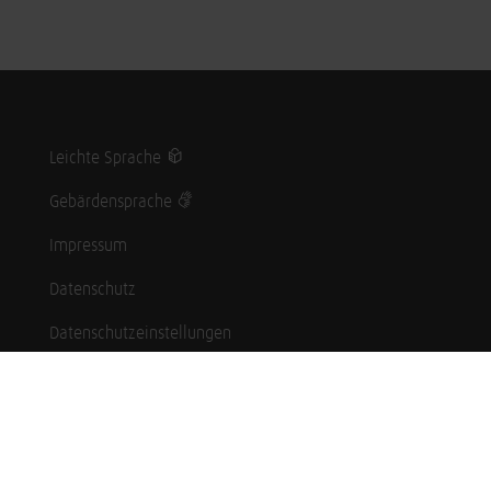
Leichte Sprache
Gebärdensprache
Impressum
Datenschutz
Datenschutzeinstellungen
Hinweisgebersystem
Whistleblowing (English language)