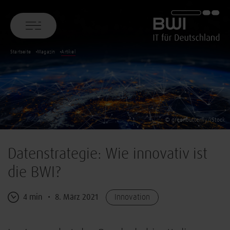
BWI GmbH
Startseite
Magazin
Artikel
© greenbutterfly/iStock
Datenstrategie: Wie innovativ ist
die BWI?
4 min
8. März 2021
Innovation