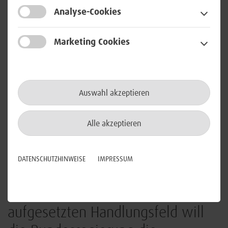
Kampagne ebenfalls die innovative Datennutzung
Analyse-Cookies
gefördert.
Eine weitere Idee betrachtet eine völlig neue
Marketing Cookies
Visualisierungsform von Daten: Gemeinsam mit dem
Fraunhofer-Institut für Kommunikation,
Informationsverarbeitung und Ergonomie
, auch
Fraunhofer FKIE, erprobt die BWI aktuell eine interaktive
Auswahl akzeptieren
Datenvisualisierung mit einem FKIE-eigenen Framework.
Beide Partner streben an, Forschungsergebnisse und
diesbezügliche Prototypen von FKIE aufzugreifen und
Alle akzeptieren
kooperieren innerhalb eines Innovationsexperiments bei
der BWI in Richtung möglicher neuer Services.
DATENSCHUTZHINWEISE
IMPRESSUM
Mit dem dritten von ihr
aufgesetzten Handlungsfeld will