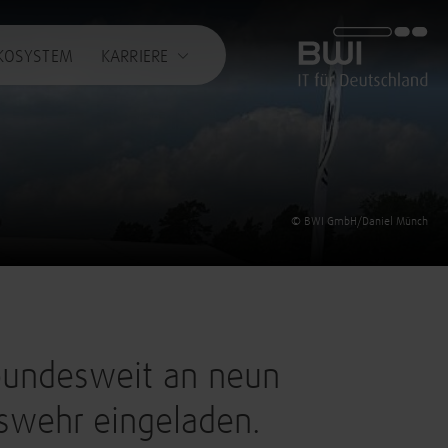
BWI GmbH
KOSYSTEM
KARRIERE
© BWI GmbH/Daniel Münch
 bundesweit an neun
swehr eingeladen.