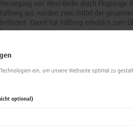
Versorgung von West-Berlin durch Flugzeuge de
Faßberg aus wurden zwei Drittel der gesamte
befördert. Damit hat Faßberg erheblich zum Ü
beigetragen.
Nach der Eröffnung mit ökumenischem Gottesd
ngen
Besucher nach Faßberg: Verteidigungsminister 
Rundgangs zu ausgewählten Stationen auf dem 
 Technologien ein, um unsere Webseite optimal zu gestalt
Rede, die im Livestream und an allen teilneh
wurde .
nicht optional)
Die Bundeswehr griff in ihrer Präsentation auch
Entwicklungen auf: Der völkerrechtswidrige Üb
die daraufhin ausgerufene Zeitenwende durch
essenzielle Themen. An den teilnehmenden L