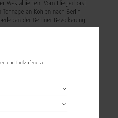
r Westalliierten. Vom Fliegerhorst
n Tonnage an Kohlen nach Berlin
berleben der Berliner Bevölkerung
ienst kam direkt der prominenteste
Boris Pistorius. Während seines
Gelände hielt der Minister eine
en und fortlaufend zu
menden Standorten ausgestrahlt
 aktuelle sicherheitspolitische
erfall Russlands auf die Ukraine und
 Bundeskanzler Scholz waren
iegenschaften konnten