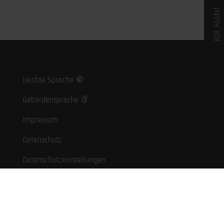
Leichte Sprache
Gebärdensprache
Impressum
Datenschutz
Datenschutzeinstellungen
Hinweisgebersystem
Whistleblowing (English language)