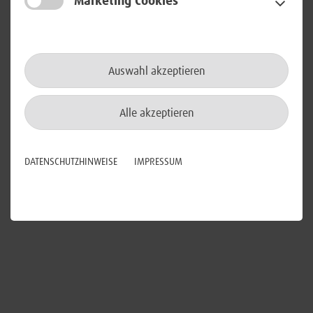
Marketing Cookies
Wir sind an Bewerbern jeden Geschlechts und aller
Nationalitäten interessiert. Außerdem begrüßen wir
Bewerbungen von Menschen mit Schwerbehinderung.
Die BWI unterstützt die Ziele der UN-
Auswahl akzeptieren
Behindertenrechtskonvention und setzt sich besonders für
Menschen mit Beeinträchtigungen ein.
Alle akzeptieren
Übrigens: Bei der BWI ist grundsätzlich Teilzeit möglich.
DATENSCHUTZHINWEISE
IMPRESSUM