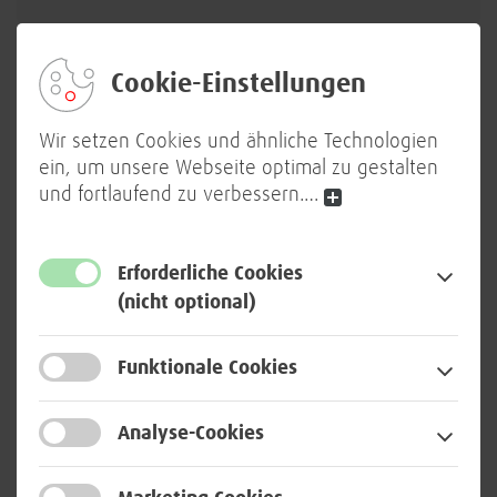
Cookie-Einstellungen
Master@BWI: Duales Studium
IT-Management (m/w/d)
Wir setzen Cookies und ähnliche Technologien
ein, um unsere Webseite optimal zu gestalten
zum Wintersemester 2026 in Bonn oder
Meckenheim
und fortlaufend zu verbessern.
…
Erforderliche Cookies
Mehr laden
(nicht optional)
Funktionale Cookies
Diversität, Inklusion, Vereinbarkeit
Analyse-Cookies
von Job und Familie