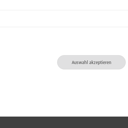
inbarkeit von Job und Familie
s und aller Nationalitäten interessiert. Auß
Auswahl akzeptieren
I unterstützt die Ziele der UN-Behindertenre
tigungen ein.
eilzeit möglich.