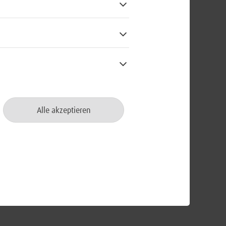
erdem begrüßen wir Bewerbungen von
Alle akzeptieren
chtskonvention und setzt sich