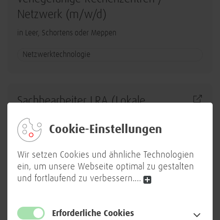
Netzwerk (m/w/d)
in Leer, Schortens oder Meppen
Netzwerktechnologie
Sachbearbeiter LRA (Lokale
Registrierungs- und
Cookie-Einstellungen
Ausweisstelle) (m/w/d)
in Berlin
Wir setzen Cookies und ähnliche Technologien
ein, um unsere Webseite optimal zu gestalten
Workplace
und fortlaufend zu verbessern.
…
Erforderliche Cookies
Senior IT System Administrator