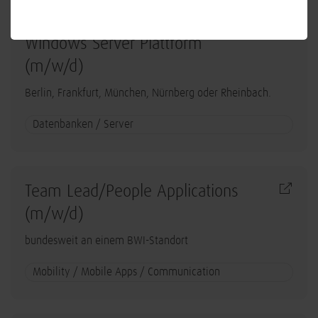
Lead System Engineer - Betrieb
Windows Server Plattform
(m/w/d)
Berlin, Frankfurt, München, Nürnberg oder Rheinbach.
Datenbanken / Server
Team Lead/People Applications
(m/w/d)
bundesweit an einem BWI-Standort
Mobility / Mobile Apps / Communication