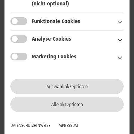
(nicht optional)
Communication im Schichtdienst
(24/7) (m/w/d)
Funktionale Cookies
in Rheinbach
Analyse-Cookies
Netzwerktechnologie
Marketing Cookies
Senior IS Expert - Team Topic
Area Expert (m/w/d)
Auswahl akzeptieren
in Bonn, Meckenheim oder Berlin
Alle akzeptieren
Cloud / Virtualisierung
IT- / Cyber-Security
DATENSCHUTZHINWEISE
IMPRESSUM