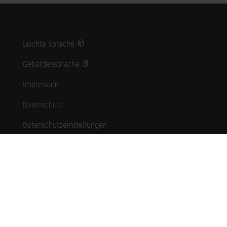
Leichte Sprache
Gebärdensprache
Impressum
Datenschutz
Datenschutzeinstellungen
Hinweisgebersystem
Whistleblowing (English language)
Karriere
Schüler*innen